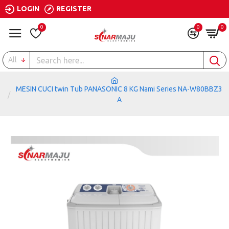
LOGIN
REGISTER
0
0
0
All
MESIN CUCI twin Tub PANASONIC 8 KG Nami Series NA-W80BBZ3
A