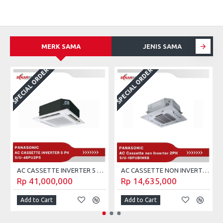
MERK SAMA
JENIS SAMA
SPECIAL ORDER
SPECIAL ORDER
S
AC CASSETTE INVERTER 5 PK PANASONIC S/U-48PU2P5 (Unit Only)
AC CASSETTE NON INVERTER 2 PK PANASONIC S/U-18PUB1H5B (UNIT ONLY)
Rp 41,000,000
Rp 14,635,000
Add to Cart
Add to Cart