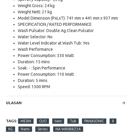
Weight Gross: 24 kg
Weight Nett: 21 kg
Model Dimension (PxLxT): 741 mm x 441 mm x 937 mm
SPECIFICATION / RATED PERFORMANCE
Wash Pulsator: Double Ag Clean Pulsator
Water Selector: No
Water Level Indicator at Wash Tub: Yes
Wash Performance
Power Consumption: 330 Watt
Duration: 15 mins
Soak: - : Spin Performance
Power Consumption: 110 Watt
Duration: 5 mins
Speed: 1300 RPM
ULASAN
TAGS:
MESIN
CUCI
twin
Tub
PANASONIC
8
KG
Nami
Series
NA-W80BBZ3A