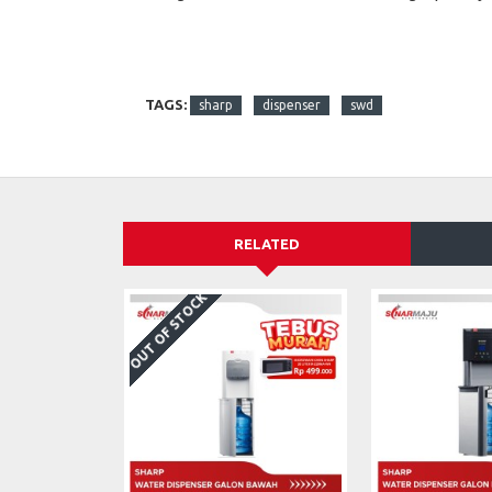
TAGS:
sharp
dispenser
swd
RELATED
OUT OF STOCK