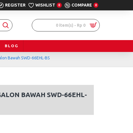
REGISTER
WISHLIST
COMPARE
0
0
0 item(s) - Rp 0
BLOG
Galon Bawah SWD-66EHL-BS
GALON BAWAH SWD-66EHL-