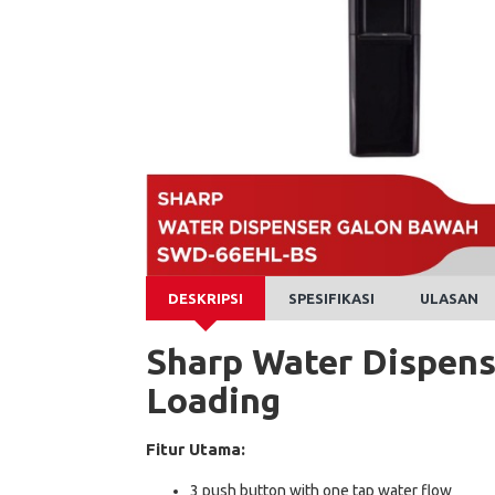
DESKRIPSI
SPESIFIKASI
ULASAN
Sharp Water Dispen
Loading
Fitur Utama:
3 push button with one tap water flow