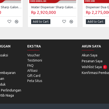
Water Dispenser Sharp Galon Bawah SWD-75EHL-SL
Water Dispenser Sharp Galon Bawah SWD-80EHL-BK
0
Rp 2,920,000
Rp 2,275,00
Add to Cart
Add to Cart
NGGAN
EKSTRA
AKUN SAYA
saksi
Voucher
Akun Saya
Testimoni
Pesanan Saya
FAQ
Wishlist Saya
0
Afiliasi
Pembayaran
Konfirmasi Pemba
Gift Card
man
Peta Situs
oduk
l Perlindungan
tib Niaga