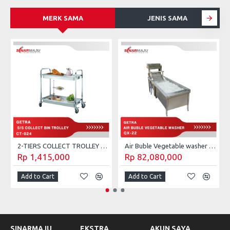
MERK SAMA
JENIS SAMA
S
2-TIERS COLLECT TROLLEY GETRA CT-023
Air Buble Vegetable washer Getra QX-22
Rp 1,415,000
Rp 82,080,000
Add to Cart
Add to Cart
SINARMAJU
EKSTRA
AKUN SAYA