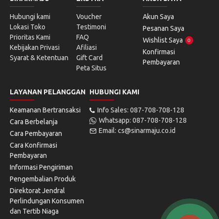
Hubungi kami
Voucher
Akun Saya
Lokasi Toko
Testimoni
Pesanan Saya
Prioritas Kami
FAQ
Wishlist Saya
0
Kebijakan Privasi
Afiliasi
Konfirmasi
Syarat & Ketentuan
Gift Card
Pembayaran
Peta Situs
LAYANAN PELANGGAN
HUBUNGI KAMI
Keamanan Bertransaksi
Info Sales: 087-708-708-128
Whatsapp: 087-708-708-128
Cara Berbelanja
Email: cs@sinarmaju.co.id
Cara Pembayaran
Cara Konfirmasi
Pembayaran
Informasi Pengiriman
Pengembalian Produk
Direktorat Jendral
Perlindungan Konsumen
dan Tertib Niaga