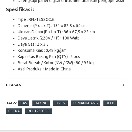
Dilengkapi panel digital untuk memudahkan pengoperasian
Spesifikasi :
Tipe : RFL-12SSGC.E
Dimensi (P x L x T) : 131 x 82,5 x 64 cm
Ukuran Dalam (P x L x T) : 86 x 67,5 x 22 cm
Daya Listrik (220V / 1P) : 100 Watt
Daya Gas : 2 x 3,3
Konsumsi Gas : 0,48 kg/jam
Kapasitas Baking Pan (QTY) : 2 pcs
Berat Bersih / Kotor (NW / GW) : 80 / 95 kg
Asal Produksi : Made in China
ULASAN
TAGS:
GAS
BAKING
OVEN
PEMANGGANG
ROTI
GETRA
RFL-12SSGC-E